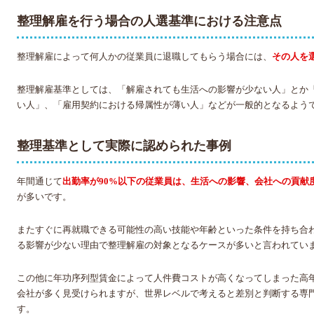
整理解雇を行う場合の人選基準における注意点
整理解雇によって何人かの従業員に退職してもらう場合には、
その人を
整理解雇基準としては、「解雇されても生活への影響が少ない人」とか
い人」、「雇用契約における帰属性が薄い人」などが一般的となるよう
整理基準として実際に認められた事例
年間通じて
出勤率が90%以下の従業員は、生活への影響、会社への貢献
が多いです。
またすぐに再就職できる可能性の高い技能や年齢といった条件を持ち合
る影響が少ない理由で整理解雇の対象となるケースが多いと言われてい
この他に年功序列型賃金によって人件費コストが高くなってしまった高
会社が多く見受けられますが、世界レベルで考えると差別と判断する専
す。