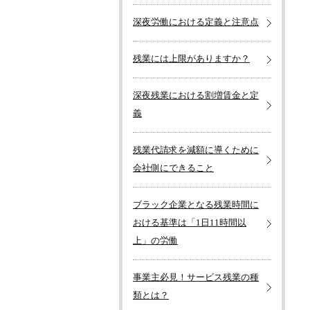
深夜労働における定義と注意点
残業には上限がありますか？
深夜残業における割増賃金と定
義
残業代請求を減額に導くために
会社側にできること
ブラック企業となる残業時間に
おける基準は「1日11時間以
上」の労働
事業主必見！サービス残業の種
類とは？