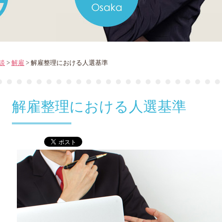
談
>
解雇
> 解雇整理における人選基準
解雇整理における人選基準