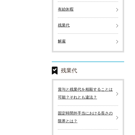
有給休暇
残業代
解雇
残業代
賞与と残業代を相殺することは
可能？それとも違法？
固定時間外手当における長さの
限界とは？