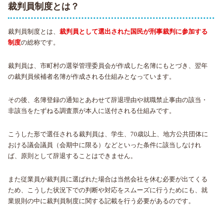
裁判員制度とは？
裁判員制度とは、
裁判員として選出された国民が刑事裁判に参加する
制度
の総称です。
裁判員は、市町村の選挙管理委員会が作成した名簿にもとづき、翌年
の裁判員候補者名簿が作成される仕組みとなっています。
その後、名簿登録の通知とあわせて辞退理由や就職禁止事由の該当・
非該当をたずねる調査票が本人に送付される仕組みです。
こうした形で選任される裁判員は、学生、70歳以上、地方公共団体に
おける議会議員（会期中に限る）などといった条件に該当しなけれ
ば、原則として辞退することはできません。
また従業員が裁判員に選ばれた場合は当然会社を休む必要が出てくる
ため、こうした状況下での判断や対応をスムーズに行うためにも、就
業規則の中に裁判員制度に関する記載を行う必要があるのです。