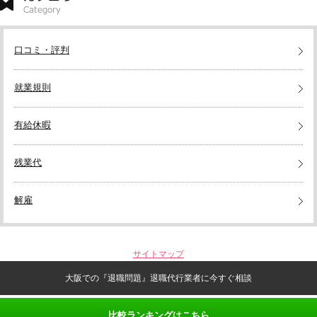
口コミ・評判
就業規則
有給休暇
残業代
解雇
サイトマップ
大阪での『退職問題』退職代行業者に今すぐ相談
Copyright (C) 大阪での『退職問題』退職代行業者に今すぐ相談 All Rights Reserved.
比較ランキングはこちら